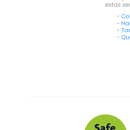
estas se
-
Co
-
Ha
-
Tar
-
Qu