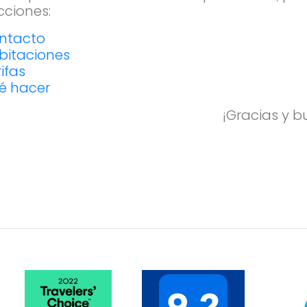
cciones:
ntacto
bitaciones
ifas
é hacer
¡Gracias y b